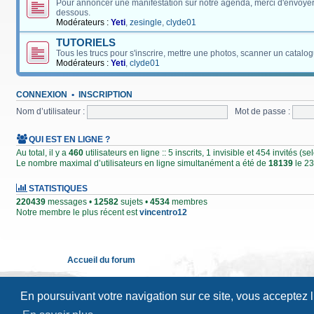
Pour annoncer une manifestation sur notre agenda, merci d'envoyer
dessous.
Modérateurs :
Yeti
,
zesingle
,
clyde01
TUTORIELS
Tous les trucs pour s'inscrire, mettre une photos, scanner un catalog
Modérateurs :
Yeti
,
clyde01
CONNEXION
•
INSCRIPTION
Nom d’utilisateur :
Mot de passe :
QUI EST EN LIGNE ?
Au total, il y a
460
utilisateurs en ligne :: 5 inscrits, 1 invisible et 454 invités (
Le nombre maximal d’utilisateurs en ligne simultanément a été de
18139
le 23
STATISTIQUES
220439
messages •
12582
sujets •
4534
membres
Notre membre le plus récent est
vincentro12
Accueil du forum
En poursuivant votre navigation sur ce site, vous acceptez 