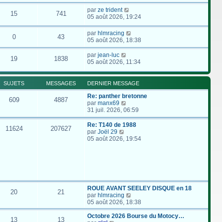
par
ze trident
15
741
05 août 2026, 19:24
par
hlmracing
0
43
05 août 2026, 18:38
par
jean-luc
19
1838
05 août 2026, 11:34
SUJETS
MESSAGES
DERNIER MESSAGE
Re: panther bretonne
609
4887
C
par
manx69
o
31 juil. 2026, 06:59
n
s
Re: T140 de 1988
11624
207627
u
C
par
Joël 29
l
o
05 août 2026, 19:54
t
n
e
s
r
u
l
l
e
t
d
e
e
r
ROUE AVANT SEELEY DISQUE en 18
20
21
r
l
C
par
hlmracing
n
e
o
05 août 2026, 18:38
i
d
n
e
e
s
Octobre 2026 Bourse du Motocy…
13
13
r
r