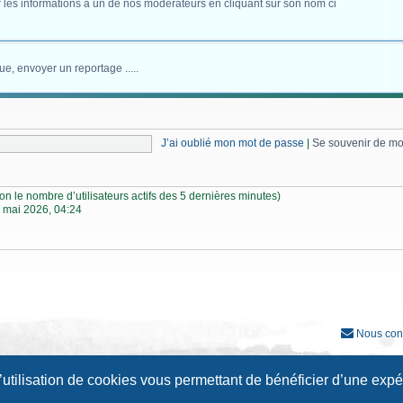
 les informations à un de nos modérateurs en cliquant sur son nom ci
ue, envoyer un reportage .....
J’ai oublié mon mot de passe
|
Se souvenir de m
selon le nombre d’utilisateurs actifs des 5 dernières minutes)
 mai 2026, 04:24
Nous con
Développé par
phpBB
® Forum Software © phpBB Limited
l’utilisation de cookies vous permettant de bénéficier d’une exp
Traduction française officielle
©
Qiaeru
Style
Prosilver New Edition
par ©
Origin