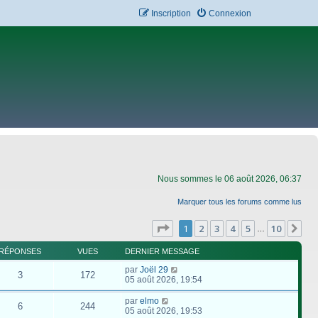
Inscription
Connexion
Nous sommes le 06 août 2026, 06:37
Marquer tous les forums comme lus
Page
1
sur
10
1
2
3
4
5
10
Su
…
RÉPONSES
VUES
DERNIER MESSAGE
par
Joël 29
3
172
05 août 2026, 19:54
par
elmo
6
244
05 août 2026, 19:53