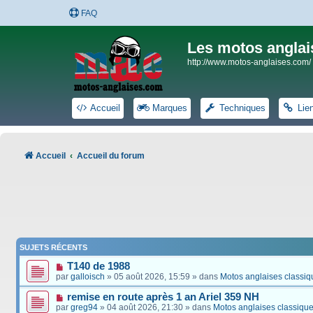
FAQ
Les motos anglai
http://www.motos-anglaises.com/
Accueil
Marques
Techniques
Lie
Accueil
Accueil du forum
SUJETS RÉCENTS
T140 de 1988
par
galloisch
» 05 août 2026, 15:59 » dans
Motos anglaises classiq
remise en route après 1 an Ariel 359 NH
par
greg94
» 04 août 2026, 21:30 » dans
Motos anglaises classiqu