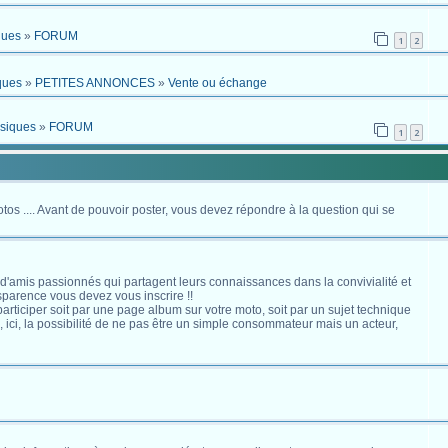
ques
»
FORUM
1
2
ques
»
PETITES ANNONCES
»
Vente ou échange
ssiques
»
FORUM
1
2
otos .... Avant de pouvoir poster, vous devez répondre à la question qui se
 d'amis passionnés qui partagent leurs connaissances dans la convivialité et
nsparence vous devez vous inscrire !!
s participer soit par une page album sur votre moto, soit par un sujet technique
ici, la possibilité de ne pas être un simple consommateur mais un acteur,