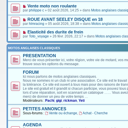
Vente moto non roulante
par
philippe c
» 02 août 2026, 14:25 » dans
Motos anglaises classi
ROUE AVANT SEELEY DISQUE en 18
par
hlmracing
» 05 août 2026, 18:38 » dans
Motos anglaises classi
Elasticité des durite de frein
par
Toto_voyage
» 26 févr. 2026, 22:17 » dans
Motos anglaises cla
MOTOS ANGLAISES CLASSIQUES
PRESENTATION
Merci de vous présenter ici, votre région, votre vie de motard, vos m
trouve sous les options du message.
FORUM
Ici nous parlons de motos anglaises classiques.
Nous ne sommes ni un club ni une association. Ce site est le travail
la tolérance. Ce site est ouvert à tous mais pour des raisons de tra
Le site est gratuit et il grandit si chacun participe, vous pouvez tou
lors d’une réparation, soit en scannant un catalogue …… Vous avez, 
merci de donner un peu de votre temps …
Modérateurs :
Pachi
,
gigi
,
rickman
,
Yeti
PETITES ANNONCES
Sous-forums :
Vente ou échange
,
Achat - Cherche
AGENDA