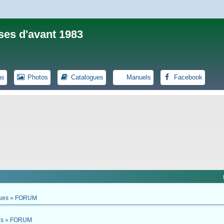
ses d'avant 1983
ns
Photos
Catalogues
Manuels
Facebook
ues
»
FORUM
es
»
FORUM