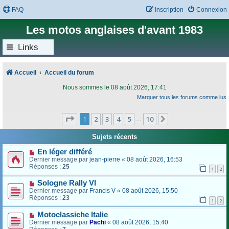
FAQ
Inscription
Connexion
Les motos anglaises d'avant 1983
Links
Accueil
Accueil du forum
Nous sommes le 08 août 2026, 17:41
Marquer tous les forums comme lus
Page
1
sur
10
1
2
3
4
5
10
Suivant
…
Sujets récents
En léger différé
Dernier message par
jean-pierre
«
08 août 2026, 16:53
Réponses :
25
1
2
Sologne Rally VI
Dernier message par
Francis V
«
08 août 2026, 15:50
Réponses :
23
1
2
Motoclassiche Italie
Dernier message par
Pachi
«
08 août 2026, 15:40