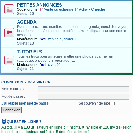
PETITES ANNONCES
Sous-forums :
Vente ou échange
,
Achat - Cherche
Sujets :
20
AGENDA
Pour annoncer une manifestation sur notre agenda, merci d'envoyer
les informations à un de nos modérateurs en cliquant sur son nom ci
dessous.
Modérateurs :
Yeti
,
zesingle
,
clyde01
Sujets :
13
TUTORIELS
Tous les trucs pour s'inscrire, mettre une photos, scanner un
catalogue, envoyer un reportage .....
Modérateurs :
Yeti
,
clyde01
Sujets :
21
CONNEXION
•
INSCRIPTION
Nom d’utilisateur :
Mot de passe :
J’ai oublié mon mot de passe
Se souvenir de moi
QUI EST EN LIGNE ?
Au total, il y a
133
utilisateurs en ligne :: 7 inscrits, 0 invisible et 126 invités (selon
le nombre d’utilisateurs actifs des 5 dernières minutes)