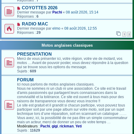
Réponses :
7
COYOTTES 2026
Dernier message par
Pachi
«
08 août 2026, 15:14
Réponses :
6
RADIO MAC
Dernier message par
elmo
«
08 août 2026, 12:55
Réponses :
29
1
2
Motos anglaises classiques
PRESENTATION
Merci de vous présenter ici, votre région, votre vie de motard, vos
motos .... Avant de pouvoir poster, vous devez répondre à la question
qui se trouve sous les options du message.
Sujets :
609
FORUM
Ici nous parlons de motos anglaises classiques.
Nous ne sommes ni un club ni une association. Ce site est le travail
d'amis passionnés qui partagent leurs connaissances dans la
convivialité et la tolérance. Ce site est ouvert à tous mais pour des
raisons de transparence vous devez vous inscrire !!
Le site est gratuit et il grandit si chacun participe, vous pouvez tous
participer soit par une page album sur votre moto, soit par un sujet
technique lors d’une réparation, soit en scannant un catalogue ……
Vous avez, ici, la possibilité de ne pas être un simple consommateur
mais un acteur, merci de donner un peu de votre temps …
Modérateurs :
Pachi
,
gigi
,
rickman
,
Yeti
Sujets :
11629