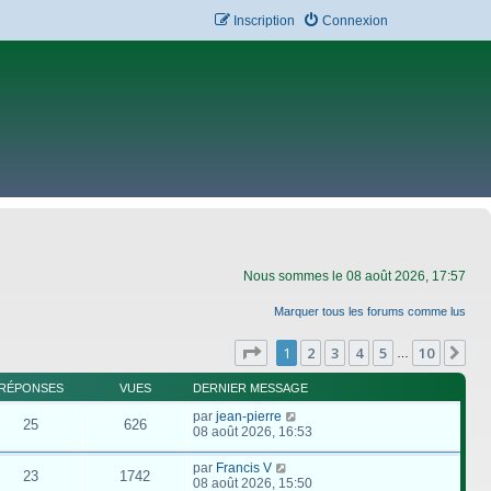
Inscription
Connexion
Nous sommes le 08 août 2026, 17:57
Marquer tous les forums comme lus
Page
1
sur
10
1
2
3
4
5
10
Su
…
RÉPONSES
VUES
DERNIER MESSAGE
par
jean-pierre
25
626
08 août 2026, 16:53
par
Francis V
23
1742
08 août 2026, 15:50