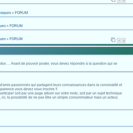
1
2
ssiques
»
FORUM
ques
»
FORUM
ques
»
FORUM
1
2
otos .... Avant de pouvoir poster, vous devez répondre à la question qui se
 d'amis passionnés qui partagent leurs connaissances dans la convivialité et
nsparence vous devez vous inscrire !!
s participer soit par une page album sur votre moto, soit par un sujet technique
ici, la possibilité de ne pas être un simple consommateur mais un acteur,