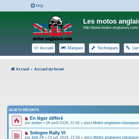
FAQ
Les motos anglai
http://www.motos-anglaises.com/
Accueil
Marques
Techniques
Lie
Accueil
Accueil du forum
SUJETS RÉCENTS
En léger différé
par
zerton
» 06 août 2026, 22:46 » dans
Motos anglaises classique
Sologne Rally VI
par
Joël 29
» 23 juil. 2026, 22:06 » dans
Motos anglaises classique