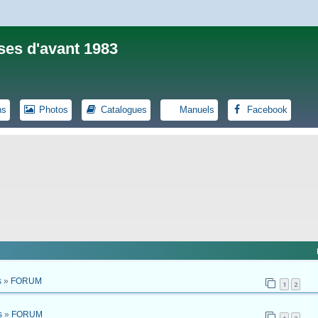
ses d'avant 1983
ns
Photos
Catalogues
Manuels
Facebook
s
»
FORUM
1
2
s
»
FORUM