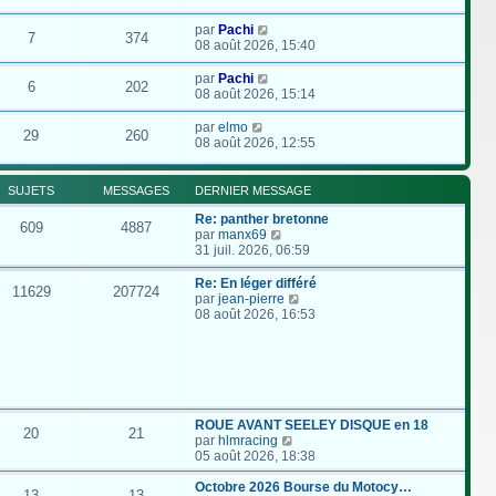
par
Pachi
7
374
08 août 2026, 15:40
par
Pachi
6
202
08 août 2026, 15:14
par
elmo
29
260
08 août 2026, 12:55
SUJETS
MESSAGES
DERNIER MESSAGE
Re: panther bretonne
609
4887
C
par
manx69
o
31 juil. 2026, 06:59
n
s
Re: En léger différé
11629
207724
u
C
par
jean-pierre
l
o
08 août 2026, 16:53
t
n
e
s
r
u
l
l
e
t
d
e
e
r
ROUE AVANT SEELEY DISQUE en 18
20
21
r
l
C
par
hlmracing
n
e
o
05 août 2026, 18:38
i
d
n
e
e
s
Octobre 2026 Bourse du Motocy…
13
13