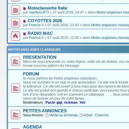
Motoclassiche Italie
par
manton1973
» 07 août 2026, 14:47 » dans
Motos anglaises cla
COYOTTES 2026
par
Francis V
» 07 août 2026, 23:45 » dans
Motos anglaises classi
RADIO MAC
par
Francis V
» 07 août 2026, 12:06 » dans
Motos anglaises classi
MOTOS ANGLAISES CLASSIQUES
PRESENTATION
Merci de vous présenter ici, votre région, votre vie de motard, vos m
trouve sous les options du message.
FORUM
Ici nous parlons de motos anglaises classiques.
Nous ne sommes ni un club ni une association. Ce site est le travail
la tolérance. Ce site est ouvert à tous mais pour des raisons de tra
Le site est gratuit et il grandit si chacun participe, vous pouvez tou
lors d’une réparation, soit en scannant un catalogue …… Vous avez, 
merci de donner un peu de votre temps …
Modérateurs :
Pachi
,
gigi
,
rickman
,
Yeti
PETITES ANNONCES
Sous-forums :
Vente ou échange
,
Achat - Cherche
AGENDA