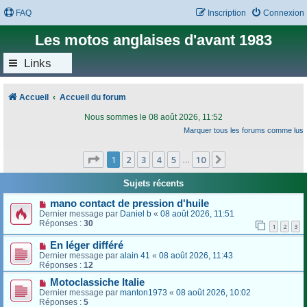
FAQ
Inscription
Connexion
Les motos anglaises d'avant 1983
Links
Accueil
Accueil du forum
Nous sommes le 08 août 2026, 11:52
Marquer tous les forums comme lus
Page
1
sur
10
1
2
3
4
5
10
Suivant
…
Sujets récents
mano contact de pression d'huile
Dernier message par
Daniel b
«
08 août 2026, 11:51
Réponses :
30
1
2
3
En léger différé
Dernier message par
alain 41
«
08 août 2026, 11:43
Réponses :
12
Motoclassiche Italie
Dernier message par
manton1973
«
08 août 2026, 10:02
Réponses :
5