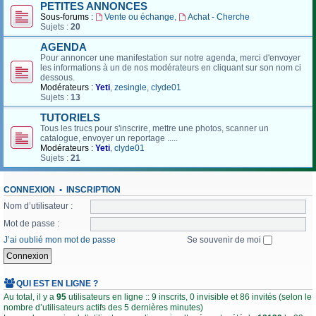
PETITES ANNONCES
Sous-forums :
Vente ou échange
,
Achat - Cherche
Sujets :
20
AGENDA
Pour annoncer une manifestation sur notre agenda, merci d'envoyer
les informations à un de nos modérateurs en cliquant sur son nom ci
dessous.
Modérateurs :
Yeti
,
zesingle
,
clyde01
Sujets :
13
TUTORIELS
Tous les trucs pour s'inscrire, mettre une photos, scanner un
catalogue, envoyer un reportage .....
Modérateurs :
Yeti
,
clyde01
Sujets :
21
CONNEXION
•
INSCRIPTION
Nom d’utilisateur :
Mot de passe :
J’ai oublié mon mot de passe
Se souvenir de moi
QUI EST EN LIGNE ?
Au total, il y a
95
utilisateurs en ligne :: 9 inscrits, 0 invisible et 86 invités (selon le
nombre d’utilisateurs actifs des 5 dernières minutes)