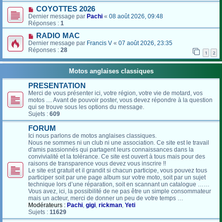
COYOTTES 2026
Dernier message par
Pachi
«
08 août 2026, 09:48
Réponses :
1
RADIO MAC
Dernier message par
Francis V
«
07 août 2026, 23:35
Réponses :
28
1
2
Motos anglaises classiques
PRESENTATION
Merci de vous présenter ici, votre région, votre vie de motard, vos
motos .... Avant de pouvoir poster, vous devez répondre à la question
qui se trouve sous les options du message.
Sujets :
609
FORUM
Ici nous parlons de motos anglaises classiques.
Nous ne sommes ni un club ni une association. Ce site est le travail
d'amis passionnés qui partagent leurs connaissances dans la
convivialité et la tolérance. Ce site est ouvert à tous mais pour des
raisons de transparence vous devez vous inscrire !!
Le site est gratuit et il grandit si chacun participe, vous pouvez tous
participer soit par une page album sur votre moto, soit par un sujet
technique lors d’une réparation, soit en scannant un catalogue ……
Vous avez, ici, la possibilité de ne pas être un simple consommateur
mais un acteur, merci de donner un peu de votre temps …
Modérateurs :
Pachi
,
gigi
,
rickman
,
Yeti
Sujets :
11629