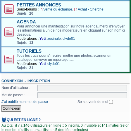
PETITES ANNONCES
Sous-forums :
Vente ou échange
,
Achat - Cherche
Sujets :
20
AGENDA
Pour annoncer une manifestation sur notre agenda, merci d'envoyer
les informations à un de nos modérateurs en cliquant sur son nom ci
dessous.
Modérateurs :
Yeti
,
zesingle
,
clyde01
Sujets :
13
TUTORIELS
Tous les trucs pour s'inscrire, mettre une photos, scanner un
catalogue, envoyer un reportage .....
Modérateurs :
Yeti
,
clyde01
Sujets :
21
CONNEXION
•
INSCRIPTION
Nom d’utilisateur :
Mot de passe :
J’ai oublié mon mot de passe
Se souvenir de moi
QUI EST EN LIGNE ?
Au total, il y a
146
utilisateurs en ligne :: 5 inscrits, 0 invisible et 141 invités (selon
le nombre d’utilisateurs actifs des 5 dernières minutes)