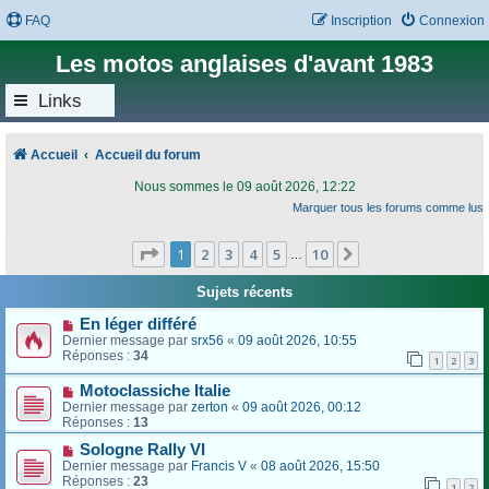
FAQ
Inscription
Connexion
Les motos anglaises d'avant 1983
Links
Accueil
Accueil du forum
Nous sommes le 09 août 2026, 12:22
Marquer tous les forums comme lus
Page
1
sur
10
1
2
3
4
5
10
Suivant
…
Sujets récents
En léger différé
Dernier message par
srx56
«
09 août 2026, 10:55
Réponses :
34
1
2
3
Motoclassiche Italie
Dernier message par
zerton
«
09 août 2026, 00:12
Réponses :
13
Sologne Rally VI
Dernier message par
Francis V
«
08 août 2026, 15:50
Réponses :
23
1
2