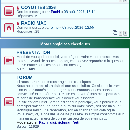
COYOTTES 2026
Dernier message par
Pachi
«
08 août 2026, 15:14
Réponses :
6
RADIO MAC
Dernier message par
elmo
«
08 août 2026, 12:55
Réponses :
29
1
2
Motos anglaises classiques
PRESENTATION
Merci de vous présenter ici, votre région, votre vie de motard, vos
motos .... Avant de pouvoir poster, vous devez répondre à la question
qui se trouve sous les options du message.
Sujets :
609
FORUM
Ici nous parlons de motos anglaises classiques.
Nous ne sommes ni un club ni une association. Ce site est le travail
d'amis passionnés qui partagent leurs connaissances dans la
convivialité et la tolérance. Ce site est ouvert à tous mais pour des
raisons de transparence vous devez vous inscrire !!
Le site est gratuit et il grandit si chacun participe, vous pouvez tous
participer soit par une page album sur votre moto, soit par un sujet
technique lors d’une réparation, soit en scannant un catalogue ……
Vous avez, ici, la possibilité de ne pas être un simple consommateur
mais un acteur, merci de donner un peu de votre temps …
Modérateurs :
Pachi
,
gigi
,
rickman
,
Yeti
Sujets :
11629