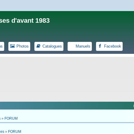
ses d'avant 1983
ns
Photos
Catalogues
Manuels
Facebook
s
»
FORUM
ues
»
FORUM