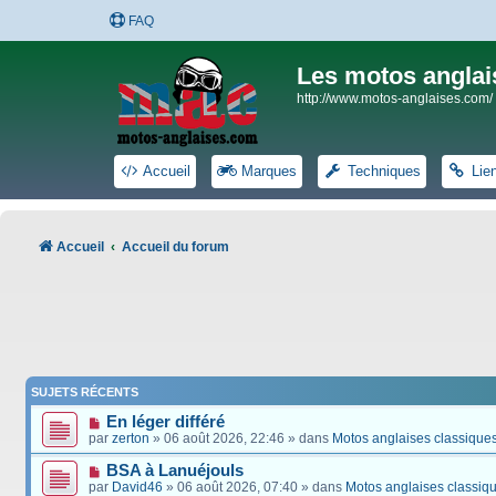
FAQ
Les motos anglai
http://www.motos-anglaises.com/
Accueil
Marques
Techniques
Lie
Accueil
Accueil du forum
SUJETS RÉCENTS
En léger différé
par
zerton
» 06 août 2026, 22:46 » dans
Motos anglaises classique
BSA à Lanuéjouls
par
David46
» 06 août 2026, 07:40 » dans
Motos anglaises classiq