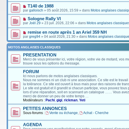
T140 de 1988
par
galloisch
» 05 août 2026, 15:59 » dans
Motos anglaises classiq
Sologne Rally VI
par
Joël 29
» 23 juil. 2026, 22:06 » dans
Motos anglaises classique
remise en route après 1 an Ariel 359 NH
par
greg94
» 04 août 2026, 21:30 » dans
Motos anglaises classiqu
MOTOS ANGLAISES CLASSIQUES
PRESENTATION
Merci de vous présenter ici, votre région, votre vie de motard, vos m
trouve sous les options du message.
FORUM
Ici nous parlons de motos anglaises classiques.
Nous ne sommes ni un club ni une association. Ce site est le travail
la tolérance. Ce site est ouvert à tous mais pour des raisons de tra
Le site est gratuit et il grandit si chacun participe, vous pouvez tou
lors d’une réparation, soit en scannant un catalogue …… Vous avez, 
merci de donner un peu de votre temps …
Modérateurs :
Pachi
,
gigi
,
rickman
,
Yeti
PETITES ANNONCES
Sous-forums :
Vente ou échange
,
Achat - Cherche
AGENDA