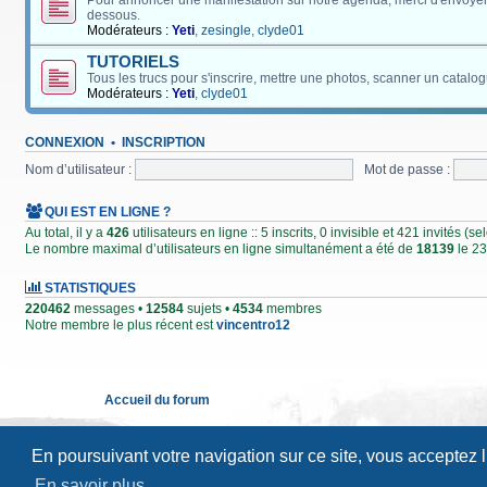
Pour annoncer une manifestation sur notre agenda, merci d'envoyer
dessous.
Modérateurs :
Yeti
,
zesingle
,
clyde01
TUTORIELS
Tous les trucs pour s'inscrire, mettre une photos, scanner un catalog
Modérateurs :
Yeti
,
clyde01
CONNEXION
•
INSCRIPTION
Nom d’utilisateur :
Mot de passe :
QUI EST EN LIGNE ?
Au total, il y a
426
utilisateurs en ligne :: 5 inscrits, 0 invisible et 421 invités (
Le nombre maximal d’utilisateurs en ligne simultanément a été de
18139
le 23
STATISTIQUES
220462
messages •
12584
sujets •
4534
membres
Notre membre le plus récent est
vincentro12
Accueil du forum
En poursuivant votre navigation sur ce site, vous acceptez 
En savoir plus…