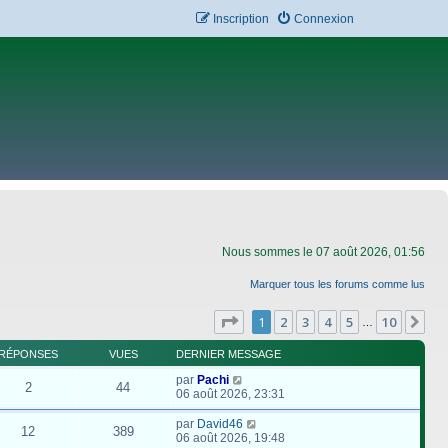
Inscription
Connexion
Nous sommes le 07 août 2026, 01:56
Marquer tous les forums comme lus
Page
1
sur
10
1
2
3
4
5
10
Su
…
RÉPONSES
VUES
DERNIER MESSAGE
par
Pachi
2
44
06 août 2026, 23:31
par
David46
12
389
06 août 2026, 19:48