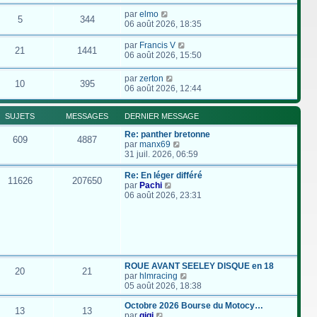
par
elmo
5
344
06 août 2026, 18:35
par
Francis V
21
1441
06 août 2026, 15:50
par
zerton
10
395
06 août 2026, 12:44
SUJETS
MESSAGES
DERNIER MESSAGE
Re: panther bretonne
609
4887
C
par
manx69
o
31 juil. 2026, 06:59
n
s
Re: En léger différé
11626
207650
u
C
par
Pachi
l
o
06 août 2026, 23:31
t
n
e
s
r
u
l
l
e
t
d
e
e
r
ROUE AVANT SEELEY DISQUE en 18
20
21
r
l
C
par
hlmracing
n
e
o
05 août 2026, 18:38
i
d
n
e
e
s
Octobre 2026 Bourse du Motocy…
13
13
r
r
C
u
par
gigi