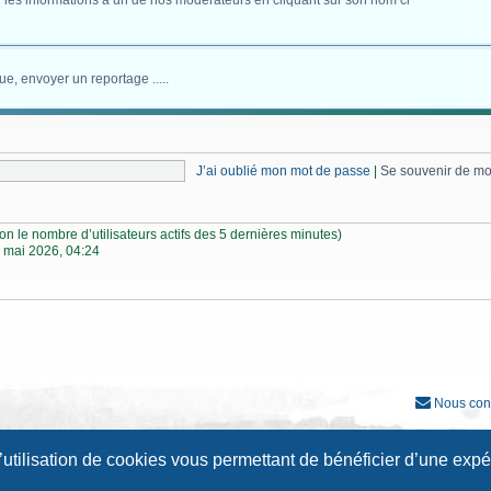
 les informations à un de nos modérateurs en cliquant sur son nom ci
ue, envoyer un reportage .....
J’ai oublié mon mot de passe
|
Se souvenir de m
selon le nombre d’utilisateurs actifs des 5 dernières minutes)
 mai 2026, 04:24
Nous con
Développé par
phpBB
® Forum Software © phpBB Limited
l’utilisation de cookies vous permettant de bénéficier d’une exp
Traduction française officielle
©
Qiaeru
Style
Prosilver New Edition
par ©
Origin