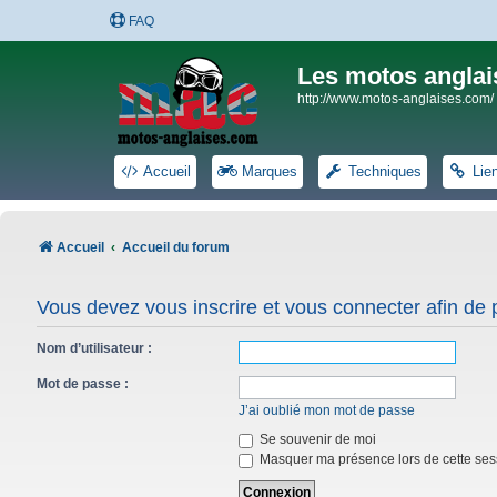
FAQ
Les motos anglai
http://www.motos-anglaises.com/
Accueil
Marques
Techniques
Lie
Accueil
Accueil du forum
Vous devez vous inscrire et vous connecter afin de po
Nom d’utilisateur :
Mot de passe :
J’ai oublié mon mot de passe
Se souvenir de moi
Masquer ma présence lors de cette ses