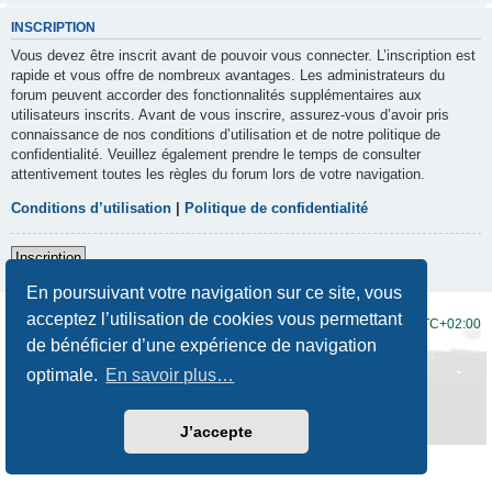
INSCRIPTION
Vous devez être inscrit avant de pouvoir vous connecter. L’inscription est
rapide et vous offre de nombreux avantages. Les administrateurs du
forum peuvent accorder des fonctionnalités supplémentaires aux
utilisateurs inscrits. Avant de vous inscrire, assurez-vous d’avoir pris
connaissance de nos conditions d’utilisation et de notre politique de
confidentialité. Veuillez également prendre le temps de consulter
attentivement toutes les règles du forum lors de votre navigation.
Conditions d’utilisation
|
Politique de confidentialité
Inscription
En poursuivant votre navigation sur ce site, vous
acceptez l’utilisation de cookies vous permettant
Accueil du forum
Fuseau horaire sur
UTC+02:00
de bénéficier d’une expérience de navigation
Développé par
phpBB
® Forum Software © phpBB Limited
optimale.
En savoir plus…
Traduction française officielle
©
Qiaeru
Style
Prosilver New Edition
par ©
Origin
Confidentialité
|
Conditions
J’accepte