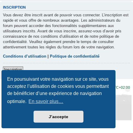
INSCRIPTION
Vous devez être inscrit avant de pouvoir vous connecter. L’inscription est
rapide et vous offre de nombreux avantages. Les administrateurs du
forum peuvent accorder des fonctionnalités supplémentaires aux
utilisateurs inscrits. Avant de vous inscrire, assurez-vous d’avoir pris
connaissance de nos conditions d’utilisation et de notre politique de
confidentialité. Veuillez également prendre le temps de consulter
attentivement toutes les règles du forum lors de votre navigation.
Conditions d’utilisation
|
Politique de confidentialité
Inscription
En poursuivant votre navigation sur ce site, vous
acceptez l’utilisation de cookies vous permettant
Accueil du forum
Fuseau horaire sur
UTC+02:00
de bénéficier d’une expérience de navigation
Développé par
phpBB
® Forum Software © phpBB Limited
optimale.
En savoir plus…
Traduction française officielle
©
Qiaeru
Style
Prosilver New Edition
par ©
Origin
Confidentialité
|
Conditions
J’accepte