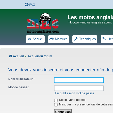
FAQ
Les motos anglai
http://www.motos-anglaises.com/
Accueil
Marques
Techniques
Lie
Accueil
Accueil du forum
Vous devez vous inscrire et vous connecter afin de po
Nom d’utilisateur :
Mot de passe :
J’ai oublié mon mot de passe
Se souvenir de moi
Masquer ma présence lors de cette ses