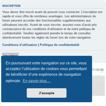
INSCRIPTION
Vous devez être inscrit avant de pouvoir vous connecter. L’inscription est
rapide et vous offre de nombreux avantages. Les administrateurs du
forum peuvent accorder des fonctionnalités supplémentaires aux
utilisateurs inscrits. Avant de vous inscrire, assurez-vous d’avoir pris
connaissance de nos conditions d’utilisation et de notre politique de
confidentialité. Veuillez également prendre le temps de consulter
attentivement toutes les règles du forum lors de votre navigation.
Conditions d’utilisation
|
Politique de confidentialité
Inscription
En poursuivant votre navigation sur ce site, vous
acceptez l’utilisation de cookies vous permettant
Accueil du forum
Fuseau horaire sur
UTC+02:00
de bénéficier d’une expérience de navigation
Développé par
phpBB
® Forum Software © phpBB Limited
optimale.
En savoir plus…
Traduction française officielle
©
Qiaeru
Style
Prosilver New Edition
par ©
Origin
Confidentialité
|
Conditions
J’accepte