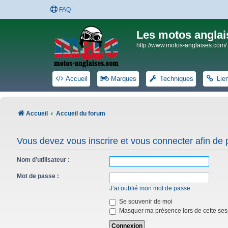
FAQ
Les motos anglai
http://www.motos-anglaises.com/
Accueil
Marques
Techniques
Lie
Accueil
Accueil du forum
Vous devez vous inscrire et vous connecter afin de po
Nom d’utilisateur :
Mot de passe :
J’ai oublié mon mot de passe
Se souvenir de moi
Masquer ma présence lors de cette ses