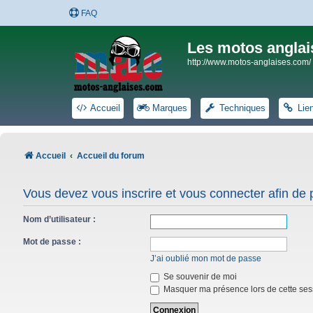
FAQ
Les motos anglai
http://www.motos-anglaises.com/
Accueil
Marques
Techniques
Lie
Accueil
Accueil du forum
Vous devez vous inscrire et vous connecter afin de po
Nom d’utilisateur :
Mot de passe :
J’ai oublié mon mot de passe
Se souvenir de moi
Masquer ma présence lors de cette ses