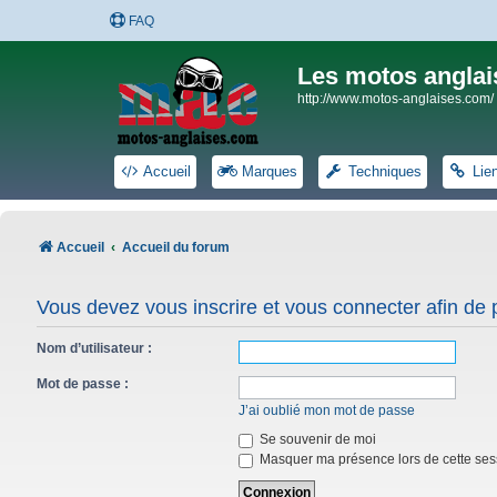
FAQ
Les motos anglai
http://www.motos-anglaises.com/
Accueil
Marques
Techniques
Lie
Accueil
Accueil du forum
Vous devez vous inscrire et vous connecter afin de po
Nom d’utilisateur :
Mot de passe :
J’ai oublié mon mot de passe
Se souvenir de moi
Masquer ma présence lors de cette ses