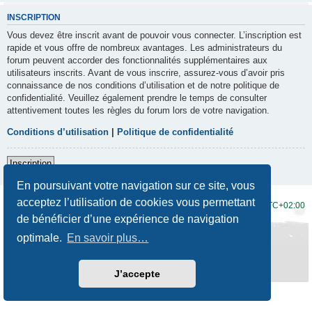
INSCRIPTION
Vous devez être inscrit avant de pouvoir vous connecter. L’inscription est
rapide et vous offre de nombreux avantages. Les administrateurs du
forum peuvent accorder des fonctionnalités supplémentaires aux
utilisateurs inscrits. Avant de vous inscrire, assurez-vous d’avoir pris
connaissance de nos conditions d’utilisation et de notre politique de
confidentialité. Veuillez également prendre le temps de consulter
attentivement toutes les règles du forum lors de votre navigation.
Conditions d’utilisation
|
Politique de confidentialité
Inscription
En poursuivant votre navigation sur ce site, vous
acceptez l’utilisation de cookies vous permettant
Accueil du forum
Fuseau horaire sur
UTC+02:00
de bénéficier d’une expérience de navigation
Développé par
phpBB
® Forum Software © phpBB Limited
optimale.
En savoir plus…
Traduction française officielle
©
Qiaeru
Style
Prosilver New Edition
par ©
Origin
Confidentialité
|
Conditions
J’accepte