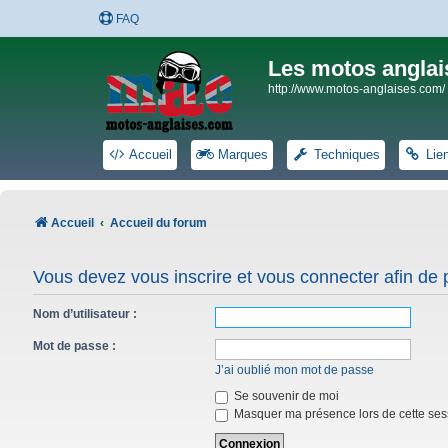
FAQ
Les motos anglai
http://www.motos-anglaises.com/
Accueil
Marques
Techniques
Lie
Accueil
Accueil du forum
Vous devez vous inscrire et vous connecter afin de po
Nom d’utilisateur :
Mot de passe :
J’ai oublié mon mot de passe
Se souvenir de moi
Masquer ma présence lors de cette ses