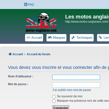
FAQ
Les motos anglai
http://www.motos-anglaises.com/
Accueil
Marques
Techniques
Lie
Accueil
Accueil du forum
Vous devez vous inscrire et vous connecter afin de po
Nom d’utilisateur :
Mot de passe :
J’ai oublié mon mot de passe
Se souvenir de moi
Masquer ma présence lors de cette ses