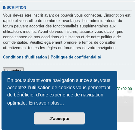
INSCRIPTION
Vous devez être inscrit avant de pouvoir vous connecter. L’inscription est
rapide et vous offre de nombreux avantages. Les administrateurs du
forum peuvent accorder des fonctionnalités supplémentaires aux
utilisateurs inscrits. Avant de vous inscrire, assurez-vous d’avoir pris
connaissance de nos conditions d’utilisation et de notre politique de
confidentialité. Veuillez également prendre le temps de consulter
attentivement toutes les règles du forum lors de votre navigation.
Conditions d’utilisation
|
Politique de confidentialité
Inscription
En poursuivant votre navigation sur ce site, vous
acceptez l’utilisation de cookies vous permettant
Accueil du forum
Fuseau horaire sur
UTC+02:00
de bénéficier d’une expérience de navigation
Développé par
phpBB
® Forum Software © phpBB Limited
optimale.
En savoir plus…
Traduction française officielle
©
Qiaeru
Style
Prosilver New Edition
par ©
Origin
Confidentialité
|
Conditions
J’accepte