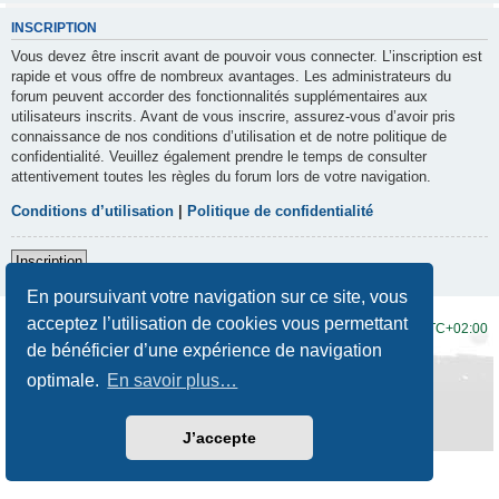
INSCRIPTION
Vous devez être inscrit avant de pouvoir vous connecter. L’inscription est
rapide et vous offre de nombreux avantages. Les administrateurs du
forum peuvent accorder des fonctionnalités supplémentaires aux
utilisateurs inscrits. Avant de vous inscrire, assurez-vous d’avoir pris
connaissance de nos conditions d’utilisation et de notre politique de
confidentialité. Veuillez également prendre le temps de consulter
attentivement toutes les règles du forum lors de votre navigation.
Conditions d’utilisation
|
Politique de confidentialité
Inscription
En poursuivant votre navigation sur ce site, vous
acceptez l’utilisation de cookies vous permettant
Accueil du forum
Fuseau horaire sur
UTC+02:00
de bénéficier d’une expérience de navigation
Développé par
phpBB
® Forum Software © phpBB Limited
optimale.
En savoir plus…
Traduction française officielle
©
Qiaeru
Style
Prosilver New Edition
par ©
Origin
Confidentialité
|
Conditions
J’accepte