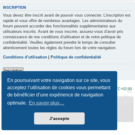
INSCRIPTION
Vous devez être inscrit avant de pouvoir vous connecter. L’inscription est
rapide et vous offre de nombreux avantages. Les administrateurs du
forum peuvent accorder des fonctionnalités supplémentaires aux
utilisateurs inscrits. Avant de vous inscrire, assurez-vous d’avoir pris
connaissance de nos conditions d’utilisation et de notre politique de
confidentialité. Veuillez également prendre le temps de consulter
attentivement toutes les règles du forum lors de votre navigation.
Conditions d’utilisation
|
Politique de confidentialité
Inscription
En poursuivant votre navigation sur ce site, vous
acceptez l’utilisation de cookies vous permettant
Accueil du forum
Fuseau horaire sur
UTC+02:00
de bénéficier d’une expérience de navigation
Développé par
phpBB
® Forum Software © phpBB Limited
optimale.
En savoir plus…
Traduction française officielle
©
Qiaeru
Style
Prosilver New Edition
par ©
Origin
Confidentialité
|
Conditions
J’accepte