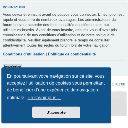
INSCRIPTION
Vous devez être inscrit avant de pouvoir vous connecter. L’inscription est
rapide et vous offre de nombreux avantages. Les administrateurs du
forum peuvent accorder des fonctionnalités supplémentaires aux
utilisateurs inscrits. Avant de vous inscrire, assurez-vous d’avoir pris
connaissance de nos conditions d’utilisation et de notre politique de
confidentialité. Veuillez également prendre le temps de consulter
attentivement toutes les règles du forum lors de votre navigation.
Conditions d’utilisation
|
Politique de confidentialité
Inscription
En poursuivant votre navigation sur ce site, vous
acceptez l’utilisation de cookies vous permettant
Accueil du forum
Fuseau horaire sur
UTC+02:00
de bénéficier d’une expérience de navigation
Développé par
phpBB
® Forum Software © phpBB Limited
optimale.
En savoir plus…
Traduction française officielle
©
Qiaeru
Style
Prosilver New Edition
par ©
Origin
Confidentialité
|
Conditions
J’accepte