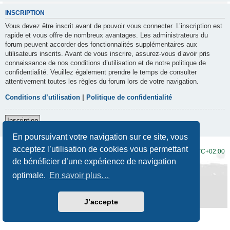
INSCRIPTION
Vous devez être inscrit avant de pouvoir vous connecter. L’inscription est
rapide et vous offre de nombreux avantages. Les administrateurs du
forum peuvent accorder des fonctionnalités supplémentaires aux
utilisateurs inscrits. Avant de vous inscrire, assurez-vous d’avoir pris
connaissance de nos conditions d’utilisation et de notre politique de
confidentialité. Veuillez également prendre le temps de consulter
attentivement toutes les règles du forum lors de votre navigation.
Conditions d’utilisation
|
Politique de confidentialité
Inscription
En poursuivant votre navigation sur ce site, vous
acceptez l’utilisation de cookies vous permettant
Accueil du forum
Fuseau horaire sur
UTC+02:00
de bénéficier d’une expérience de navigation
Développé par
phpBB
® Forum Software © phpBB Limited
optimale.
En savoir plus…
Traduction française officielle
©
Qiaeru
Style
Prosilver New Edition
par ©
Origin
Confidentialité
|
Conditions
J’accepte