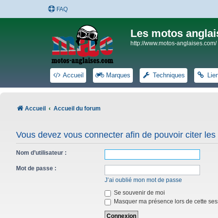
FAQ
Les motos anglai
http://www.motos-anglaises.com/
Accueil
Marques
Techniques
Lie
Accueil
Accueil du forum
Vous devez vous connecter afin de pouvoir citer le
Nom d’utilisateur :
Mot de passe :
J’ai oublié mon mot de passe
Se souvenir de moi
Masquer ma présence lors de cette ses