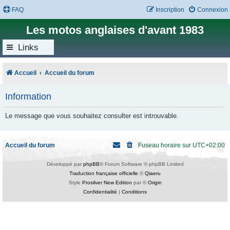
FAQ
Inscription
Connexion
Les motos anglaises d'avant 1983
Links
Accueil
Accueil du forum
Information
Le message que vous souhaitez consulter est introuvable.
Accueil du forum
Fuseau horaire sur
UTC+02:00
Développé par
phpBB
® Forum Software © phpBB Limited
Traduction française officielle
©
Qiaeru
Style
Prosilver New Edition
par ©
Origin
Confidentialité
|
Conditions