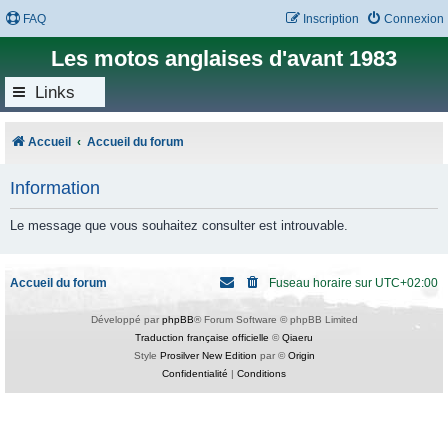
FAQ
Inscription
Connexion
Les motos anglaises d'avant 1983
Links
Accueil
Accueil du forum
Information
Le message que vous souhaitez consulter est introuvable.
Accueil du forum
Fuseau horaire sur
UTC+02:00
Développé par
phpBB
® Forum Software © phpBB Limited
Traduction française officielle
©
Qiaeru
Style
Prosilver New Edition
par ©
Origin
Confidentialité
|
Conditions