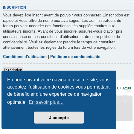
INSCRIPTION
Vous devez être inscrit avant de pouvoir vous connecter. L’inscription est
rapide et vous offre de nombreux avantages. Les administrateurs du
forum peuvent accorder des fonctionnalités supplémentaires aux
utilisateurs inscrits. Avant de vous inscrire, assurez-vous d’avoir pris
connaissance de nos conditions d’utilisation et de notre politique de
confidentialité. Veuillez également prendre le temps de consulter
attentivement toutes les règles du forum lors de votre navigation.
Conditions d’utilisation
|
Politique de confidentialité
Inscription
En poursuivant votre navigation sur ce site, vous
acceptez l’utilisation de cookies vous permettant
Accueil du forum
Fuseau horaire sur
UTC+02:00
de bénéficier d’une expérience de navigation
Développé par
phpBB
® Forum Software © phpBB Limited
optimale.
En savoir plus…
Traduction française officielle
©
Qiaeru
Style
Prosilver New Edition
par ©
Origin
Confidentialité
|
Conditions
J’accepte