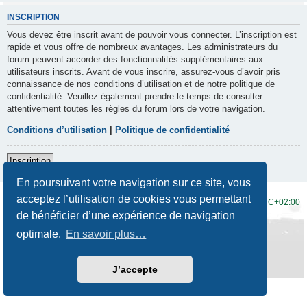
INSCRIPTION
Vous devez être inscrit avant de pouvoir vous connecter. L’inscription est
rapide et vous offre de nombreux avantages. Les administrateurs du
forum peuvent accorder des fonctionnalités supplémentaires aux
utilisateurs inscrits. Avant de vous inscrire, assurez-vous d’avoir pris
connaissance de nos conditions d’utilisation et de notre politique de
confidentialité. Veuillez également prendre le temps de consulter
attentivement toutes les règles du forum lors de votre navigation.
Conditions d’utilisation
|
Politique de confidentialité
Inscription
En poursuivant votre navigation sur ce site, vous
acceptez l’utilisation de cookies vous permettant
Accueil du forum
Fuseau horaire sur
UTC+02:00
de bénéficier d’une expérience de navigation
Développé par
phpBB
® Forum Software © phpBB Limited
optimale.
En savoir plus…
Traduction française officielle
©
Qiaeru
Style
Prosilver New Edition
par ©
Origin
Confidentialité
|
Conditions
J’accepte