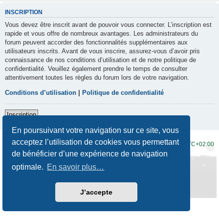
INSCRIPTION
Vous devez être inscrit avant de pouvoir vous connecter. L’inscription est
rapide et vous offre de nombreux avantages. Les administrateurs du
forum peuvent accorder des fonctionnalités supplémentaires aux
utilisateurs inscrits. Avant de vous inscrire, assurez-vous d’avoir pris
connaissance de nos conditions d’utilisation et de notre politique de
confidentialité. Veuillez également prendre le temps de consulter
attentivement toutes les règles du forum lors de votre navigation.
Conditions d’utilisation
|
Politique de confidentialité
Inscription
En poursuivant votre navigation sur ce site, vous
acceptez l’utilisation de cookies vous permettant
Accueil du forum
Fuseau horaire sur
UTC+02:00
de bénéficier d’une expérience de navigation
Développé par
phpBB
® Forum Software © phpBB Limited
optimale.
En savoir plus…
Traduction française officielle
©
Qiaeru
Style
Prosilver New Edition
par ©
Origin
Confidentialité
|
Conditions
J’accepte