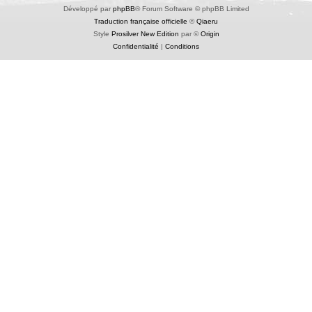
Développé par
phpBB
® Forum Software © phpBB Limited
Traduction française officielle
©
Qiaeru
Style
Prosilver New Edition
par ©
Origin
Confidentialité
|
Conditions