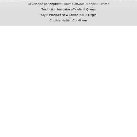
Développé par
phpBB
® Forum Software © phpBB Limited
Traduction française officielle
©
Qiaeru
Style
Prosilver New Edition
par ©
Origin
Confidentialité
|
Conditions