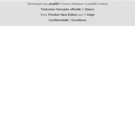
Développé par
phpBB
® Forum Software © phpBB Limited
Traduction française officielle
©
Qiaeru
Style
Prosilver New Edition
par ©
Origin
Confidentialité
|
Conditions