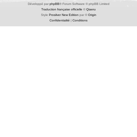
Développé par
phpBB
® Forum Software © phpBB Limited
Traduction française officielle
©
Qiaeru
Style
Prosilver New Edition
par ©
Origin
Confidentialité
|
Conditions