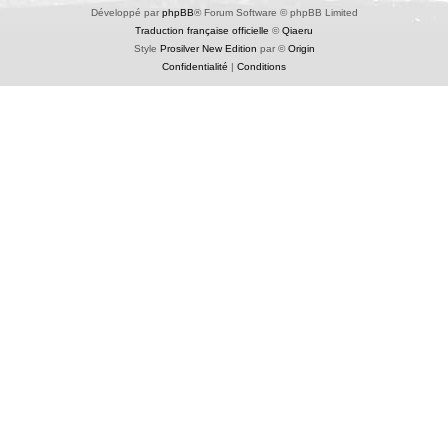
Développé par
phpBB
® Forum Software © phpBB Limited
Traduction française officielle
©
Qiaeru
Style
Prosilver New Edition
par ©
Origin
Confidentialité
|
Conditions