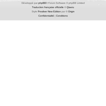
Développé par
phpBB
® Forum Software © phpBB Limited
Traduction française officielle
©
Qiaeru
Style
Prosilver New Edition
par ©
Origin
Confidentialité
|
Conditions