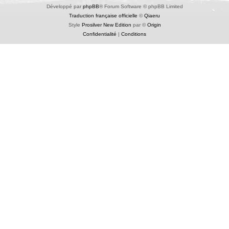
Développé par
phpBB
® Forum Software © phpBB Limited
Traduction française officielle
©
Qiaeru
Style
Prosilver New Edition
par ©
Origin
Confidentialité
|
Conditions