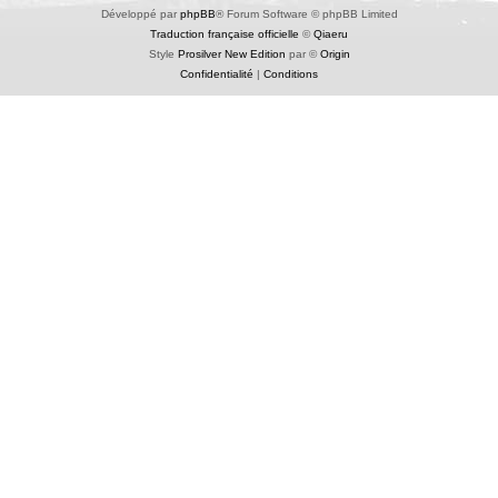
Développé par
phpBB
® Forum Software © phpBB Limited
Traduction française officielle
©
Qiaeru
Style
Prosilver New Edition
par ©
Origin
Confidentialité
|
Conditions