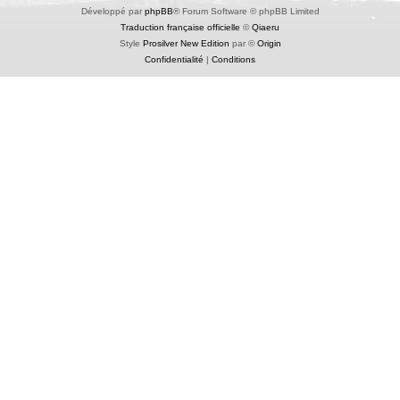
Développé par
phpBB
® Forum Software © phpBB Limited
Traduction française officielle
©
Qiaeru
Style
Prosilver New Edition
par ©
Origin
Confidentialité
|
Conditions