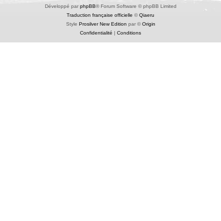
Développé par
phpBB
® Forum Software © phpBB Limited
Traduction française officielle
©
Qiaeru
Style
Prosilver New Edition
par ©
Origin
Confidentialité
|
Conditions