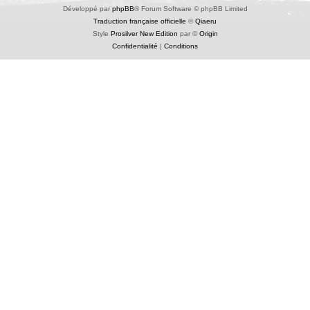
Développé par
phpBB
® Forum Software © phpBB Limited
Traduction française officielle
©
Qiaeru
Style
Prosilver New Edition
par ©
Origin
Confidentialité
|
Conditions