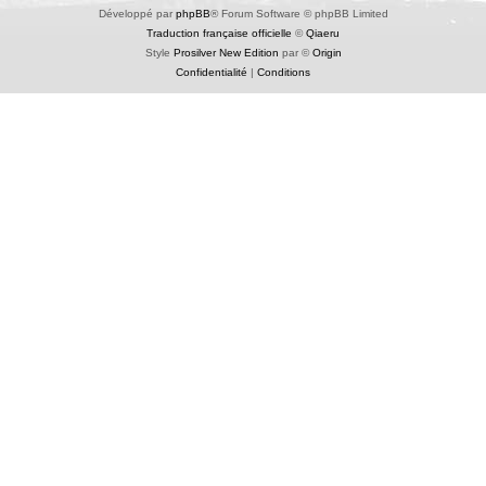
Développé par
phpBB
® Forum Software © phpBB Limited
Traduction française officielle
©
Qiaeru
Style
Prosilver New Edition
par ©
Origin
Confidentialité
|
Conditions