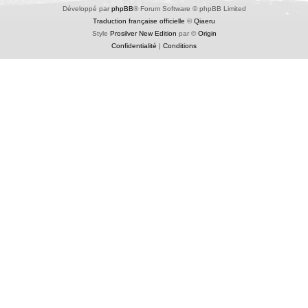
Développé par
phpBB
® Forum Software © phpBB Limited
Traduction française officielle
©
Qiaeru
Style
Prosilver New Edition
par ©
Origin
Confidentialité
|
Conditions