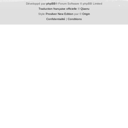
Développé par
phpBB
® Forum Software © phpBB Limited
Traduction française officielle
©
Qiaeru
Style
Prosilver New Edition
par ©
Origin
Confidentialité
|
Conditions