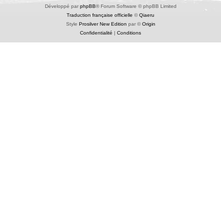
Développé par
phpBB
® Forum Software © phpBB Limited
Traduction française officielle
©
Qiaeru
Style
Prosilver New Edition
par ©
Origin
Confidentialité
|
Conditions