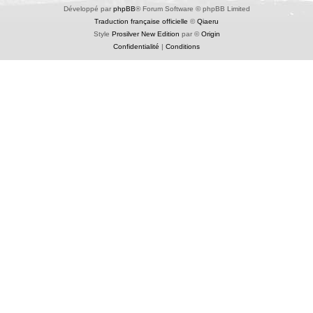
Développé par
phpBB
® Forum Software © phpBB Limited
Traduction française officielle
©
Qiaeru
Style
Prosilver New Edition
par ©
Origin
Confidentialité
|
Conditions