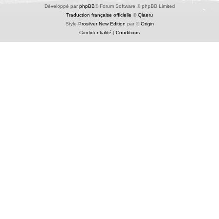
Développé par
phpBB
® Forum Software © phpBB Limited
Traduction française officielle
©
Qiaeru
Style
Prosilver New Edition
par ©
Origin
Confidentialité
|
Conditions