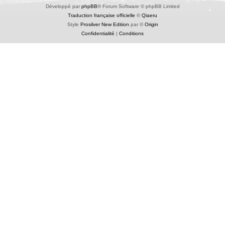
Développé par
phpBB
® Forum Software © phpBB Limited
Traduction française officielle
©
Qiaeru
Style
Prosilver New Edition
par ©
Origin
Confidentialité
|
Conditions