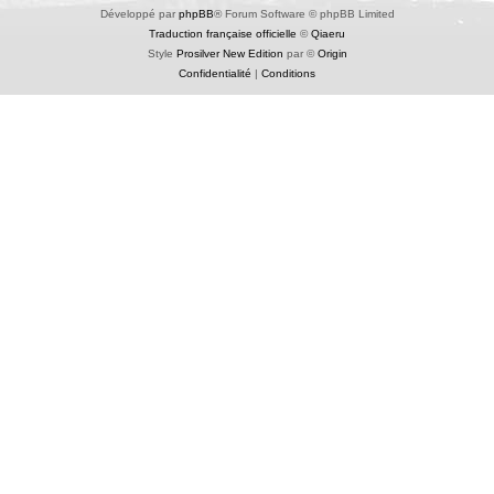
Développé par
phpBB
® Forum Software © phpBB Limited
Traduction française officielle
©
Qiaeru
Style
Prosilver New Edition
par ©
Origin
Confidentialité
|
Conditions