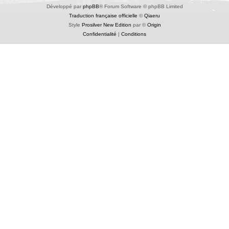
Développé par
phpBB
® Forum Software © phpBB Limited
Traduction française officielle
©
Qiaeru
Style
Prosilver New Edition
par ©
Origin
Confidentialité
|
Conditions