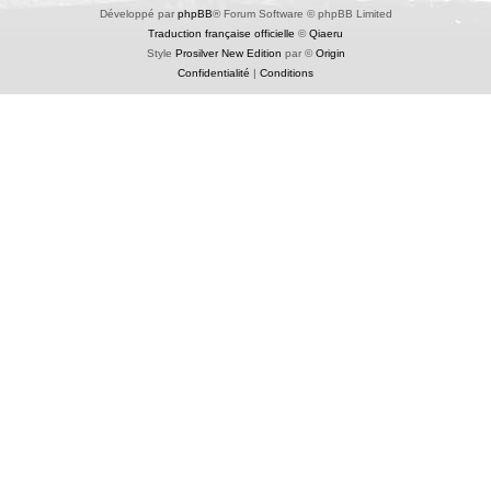
Développé par
phpBB
® Forum Software © phpBB Limited
Traduction française officielle
©
Qiaeru
Style
Prosilver New Edition
par ©
Origin
Confidentialité
|
Conditions