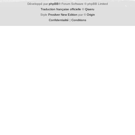
Développé par
phpBB
® Forum Software © phpBB Limited
Traduction française officielle
©
Qiaeru
Style
Prosilver New Edition
par ©
Origin
Confidentialité
|
Conditions